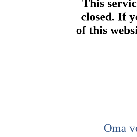
This servi
closed. If 
of this webs
Oma ve