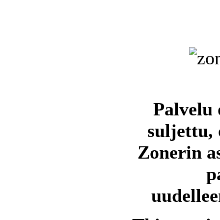
Palvelu 
suljettu,
Zonerin a
p
uudellee